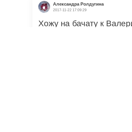
Александра Ролдугина
2017-11-22 17:09:29
";
Хожу на бачату к Валер
творческие, талантлив
люди! Настоящие зажиг
всегда ожидает что-то 
этом очень деликатные.
болеют за свое дело, в
прогрессу. Сами постоя
приходить к ним снова и
знаниями, за настоящи
настроением! Спасибо в
профессионального рос