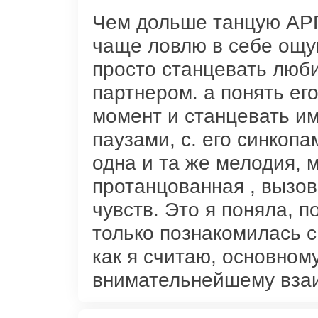
";
Чем дольше танцую А
чаще ловлю в себе ощущ
просто станцевать люб
партнером. а понять ег
момент и станцевать им
паузами, с. его синкопа
одна и та же мелодия, 
протанцованная , вызо
чувств. Это я поняла, п
только познакомилась с
как я считаю, основному
внимательнейшему вза